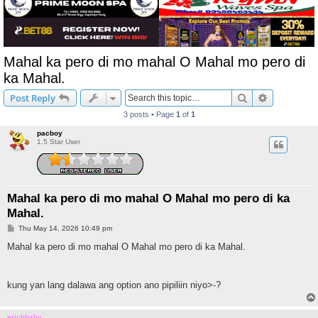
Mahal ka pero di mo mahal O Mahal mo pero di
ka Mahal.
Search
Advanced s
Post Reply
3 posts • Page
1
of
1
pacboy
1.5 Star User
Mahal ka pero di mo mahal O Mahal mo pero di ka
Mahal.
P
Thu May 14, 2026 10:49 pm
o
s
Mahal ka pero di mo mahal O Mahal mo pero di ka Mahal.
t
kung yan lang dalawa ang option ano pipiliin niyo>-?
erichbaby