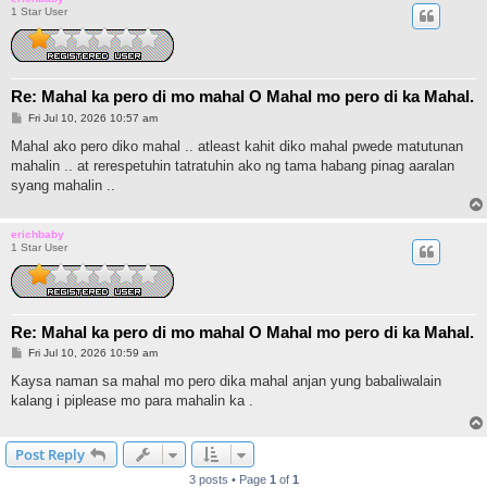
1 Star User
Re: Mahal ka pero di mo mahal O Mahal mo pero di ka Mahal.
P
Fri Jul 10, 2026 10:57 am
o
s
Mahal ako pero diko mahal .. atleast kahit diko mahal pwede matutunan
t
mahalin .. at rerespetuhin tatratuhin ako ng tama habang pinag aaralan
syang mahalin ..
erichbaby
1 Star User
Re: Mahal ka pero di mo mahal O Mahal mo pero di ka Mahal.
P
Fri Jul 10, 2026 10:59 am
o
s
Kaysa naman sa mahal mo pero dika mahal anjan yung babaliwalain
t
kalang i piplease mo para mahalin ka .
Post Reply
3 posts • Page
1
of
1