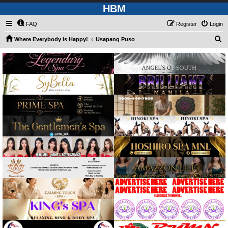
HBM
FAQ
Register
Login
S
Where Everybody is Happy!
Usapang Puso
e
a
r
c
h